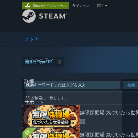
Steamをインストール
サインイン
|
言語
ストア
コミュニティ
開発元: Type-Ten
詳細
検索
3件が検索に一致します。
サポート
無限採掘場 気づいたら世
無限採掘場 気づいたら世界