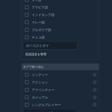
アラビア語
インドネシア語
マレー語
ブルガリア語
チェコ語
デンマーク語
ドイツ語
言語設定を管理
英語
タグで絞り込む
スペイン語 - スペイン
スペイン語－ラテンアメリカ
インディー
ギリシャ語
アクション
アドベンチャー
カジュアル
シングルプレイヤー