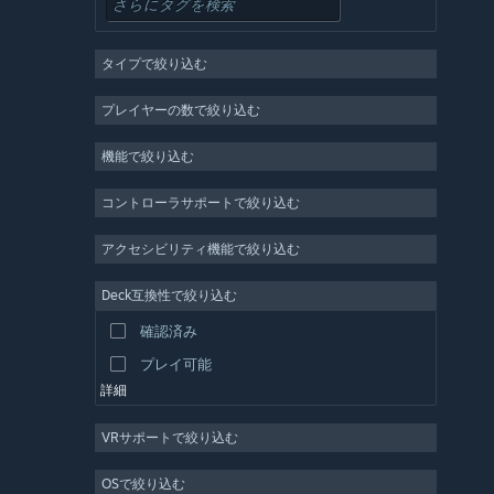
シミュレーション
RPG
タイプで絞り込む
ストラテジー
2D
プレイヤーの数で絞り込む
早期アクセス
機能で絞り込む
3D
無料プレイ
コントローラサポートで絞り込む
雰囲気
アクセシビリティ機能で絞り込む
物語性
Deck互換性で絞り込む
カラフル
確認済み
探検
プレイ可能
詳細
VRサポートで絞り込む
OSで絞り込む