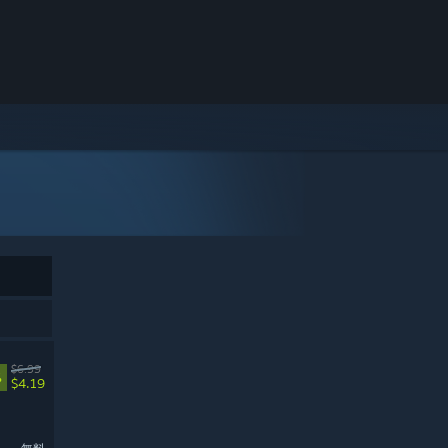
$6.99
%
$4.19