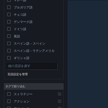
ブルガリア語
チェコ語
デンマーク語
ドイツ語
英語
スペイン語 - スペイン
スペイン語－ラテンアメリカ
ギリシャ語
言語設定を管理
タグで絞り込む
© Valve Corporation. All rights reserved. 商標はすべて米
ストラテジー
国およびその他の国の各社が所有します。
プライバシー
ポリシー
|
リーガル
|
アクセシビリティ
|
Steam 利
用規約
|
返金
|
Cookie
アクション