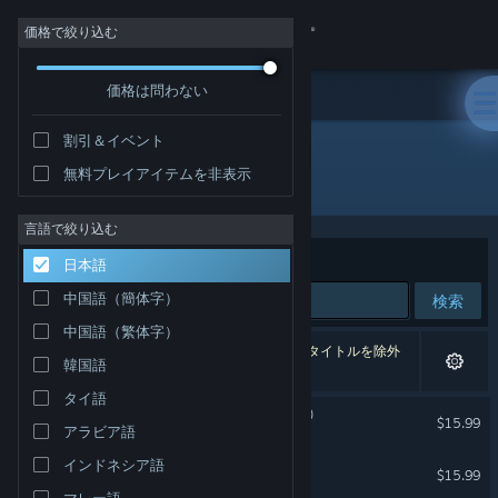
サインイン
価格で絞り込む
価格は問わない
ストア
割引＆イベント
コミュニティ
無料プレイアイテムを非表示
開発元: Sporobole
詳細
言語で絞り込む
並べ替え
適合性
日本語
サポート
中国語（簡体字）
検索
中国語（繁体字）
言語を変更
2件が検索に一致します。 個人設定に基づき、2タイトルを除外
韓国語
しました。
Steamモバイルアプリを入手
タイ語
Le corps-glitch (multitudes)
$15.99
アラビア語
デスクトップウェブサイトを表示
VR のみ
インドネシア語
Autofading_Se disparaître
$15.99
VR のみ
マレー語