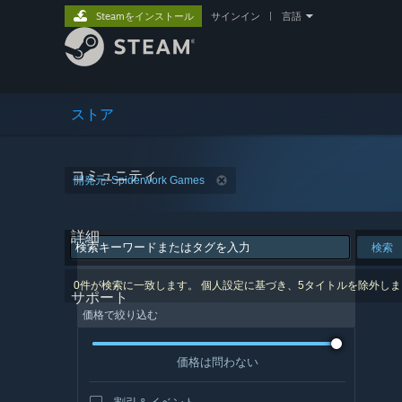
Steamをインストール
サインイン
|
言語
ストア
コミュニティ
開発元: Spiderwork Games
詳細
検索
0件が検索に一致します。 個人設定に基づき、5タイトルを除外し
サポート
価格で絞り込む
価格は問わない
割引＆イベント