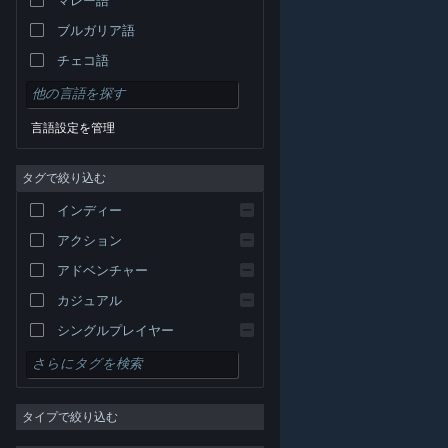
ブルガリア語
チェコ語
デンマーク語
ドイツ語
言語設定を管理
英語
タグで絞り込む
スペイン語 - スペイン
スペイン語－ラテンアメリカ
インディー
ギリシャ語
アクション
アドベンチャー
カジュアル
シングルプレイヤー
シミュレーション
© Valve Corporation. All rights reserved. 商標はすべて米
RPG
国およびその他の国の各社が所有します。
プライバシー
ポリシー
|
リーガル
|
アクセシビリティ
|
Steam 利
タイプで絞り込む
用規約
|
返金
|
Cookie
ストラテジー