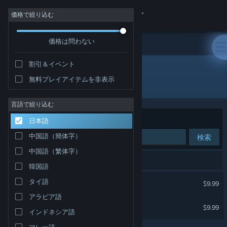
サインイン
価格で絞り込む
価格は問わない
ストア
割引＆イベント
コミュニティ
無料プレイアイテムを非表示
開発元: RomanKitayama
詳細
言語で絞り込む
並べ替え
適合性
日本語
サポート
中国語（簡体字）
検索
中国語（繁体字）
言語を変更
2件が検索に一致します。
韓国語
Steamモバイルアプリを入手
#ホロリバーシ
タイ語
$9.99
アラビア語
デスクトップウェブサイトを表示
DevilReversi
$9.99
インドネシア語
マレー語