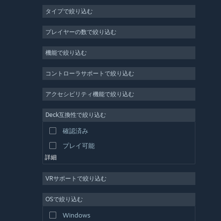
タイプで絞り込む
MMO
インディー
プレイヤーの数で絞り込む
早期アクセス
機能で絞り込む
カジュアル
シミュレーション
コントローラサポートで絞り込む
レース
アクセシビリティ機能で絞り込む
スポーツ
Deck互換性で絞り込む
動画制作
確認済み
写真編集
プレイ可能
詳細
VRサポートで絞り込む
OSで絞り込む
Windows