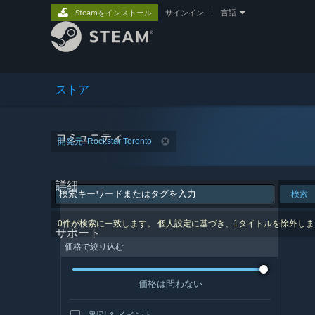
Steamをインストール
サインイン
|
言語
ストア
コミュニティ
開発元: Rockstar Toronto
詳細
検索
0件が検索に一致します。 個人設定に基づき、1タイトルを除外し
サポート
価格で絞り込む
価格は問わない
割引＆イベント