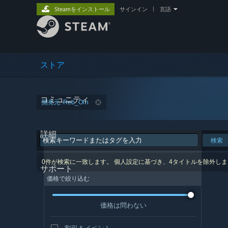
Steamをインストール
サインイン
|
言語
ストア
コミュニティ
開発元: Reb_Orn
詳細
検索
0件が検索に一致します。 個人設定に基づき、4タイトルを除外し
サポート
価格で絞り込む
価格は問わない
割引＆イベント