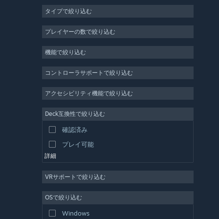
タイプで絞り込む
MMO
インディー
プレイヤーの数で絞り込む
早期アクセス
機能で絞り込む
カジュアル
シミュレーション
コントローラサポートで絞り込む
レース
アクセシビリティ機能で絞り込む
スポーツ
Deck互換性で絞り込む
動画制作
確認済み
写真編集
プレイ可能
詳細
VRサポートで絞り込む
OSで絞り込む
Windows