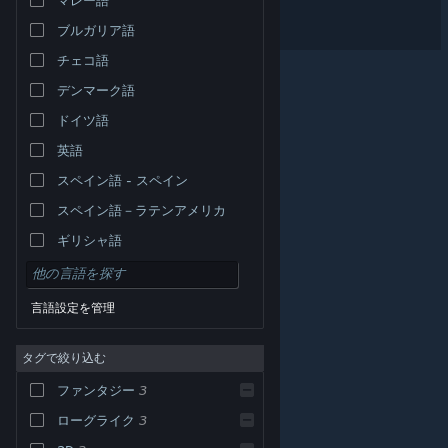
Furcifer's Fungeon
ブルガリア語
チェコ語
デンマーク語
ドイツ語
英語
スペイン語 - スペイン
スペイン語－ラテンアメリカ
ギリシャ語
言語設定を管理
タグで絞り込む
© Valve Corporation. All rights reserved. 商標はすべて米
ファンタジー
3
国およびその他の国の各社が所有します。
プライバシー
ポリシー
|
リーガル
|
アクセシビリティ
|
Steam 利
用規約
|
返金
|
Cookie
ローグライク
3