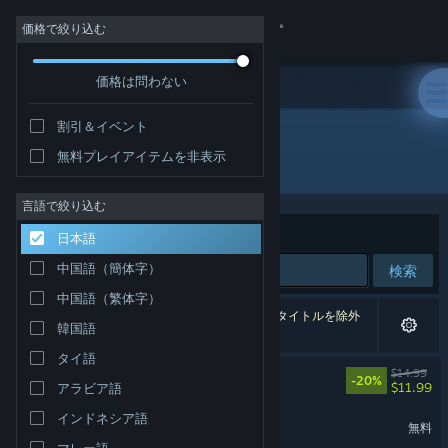
サインイン
価格で絞り込む
価格は問わない
ストア
割引＆イベント
コミュニティ
無料プレイアイテムを非表示
開発元: PlayWithFurcifer
詳細
言語で絞り込む
並べ替え
適合性
日本語
サポート
中国語（簡体字）
検索
中国語（繁体字）
言語を変更
3件が検索に一致します。 個人設定に基づき、3タイトルを除外
韓国語
しました。
Steamモバイルアプリを入手
タイ語
バックパック・バトル
$14.99
-20%
$11.99
アラビア語
デスクトップウェブサイトを表示
インドネシア語
Backpack Battles Demo
無料
マレー語