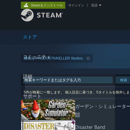
Steamをインストール
サインイン
|
言語
ストア
コミュニティ
開発元: PRODUKTIVKELLER Studios
詳細
検索
5件が検索に一致します。 個人設定に基づき、5タイトルを除外し
サポート
ガーデン・シミュレータ
Disaster Band