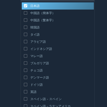
日本語
中国語（簡体字）
中国語（繁体字）
韓国語
タイ語
アラビア語
インドネシア語
マレー語
ブルガリア語
チェコ語
デンマーク語
ドイツ語
英語
スペイン語 - スペイン
スペイン語－ラテンアメリカ