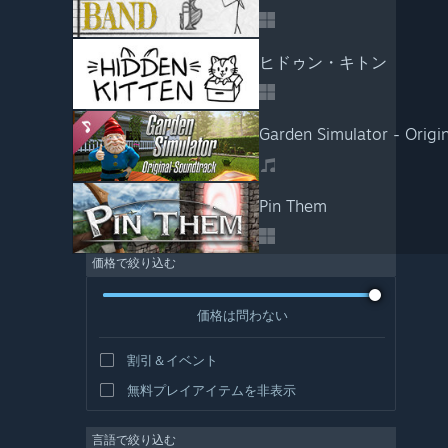
ヒドゥン・キトン
Garden Simulator - Origi
Pin Them
価格で絞り込む
価格は問わない
割引＆イベント
無料プレイアイテムを非表示
言語で絞り込む