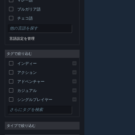
ブルガリア語
チェコ語
デンマーク語
ドイツ語
言語設定を管理
英語
タグで絞り込む
スペイン語 - スペイン
スペイン語－ラテンアメリカ
インディー
ギリシャ語
アクション
アドベンチャー
カジュアル
シングルプレイヤー
シミュレーション
© Valve Corporation. All rights reserved. 商標はすべて米
RPG
国およびその他の国の各社が所有します。
プライバシー
ポリシー
|
リーガル
|
アクセシビリティ
|
Steam 利
タイプで絞り込む
用規約
|
返金
|
Cookie
ストラテジー