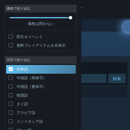
サインイン
価格で絞り込む
価格は問わない
ストア
割引＆イベント
コミュニティ
無料プレイアイテムを非表示
開発元: PQubeGames
詳細
言語で絞り込む
並べ替え
適合性
日本語
サポート
中国語（簡体字）
検索
中国語（繁体字）
言語を変更
0件が検索に一致します。
韓国語
Steamモバイルアプリを入手
タイ語
アラビア語
デスクトップウェブサイトを表示
インドネシア語
マレー語