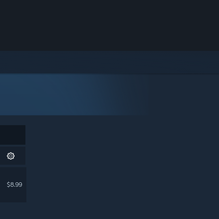
$8.99