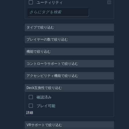
ユーティリティ
無料プレイ
RPG
タイプで絞り込む
MMO
インディー
プレイヤーの数で絞り込む
早期アクセス
機能で絞り込む
カジュアル
シミュレーション
コントローラサポートで絞り込む
レース
アクセシビリティ機能で絞り込む
スポーツ
Deck互換性で絞り込む
動画制作
確認済み
写真編集
プレイ可能
詳細
VRサポートで絞り込む