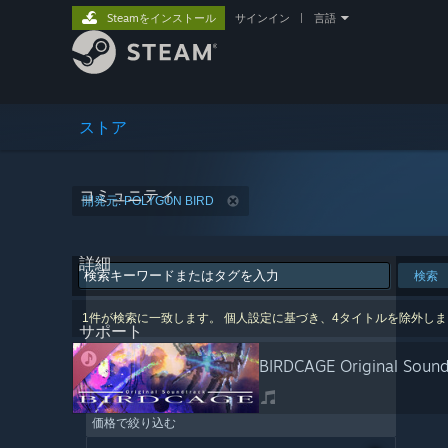
Steamをインストール
サインイン
|
言語
ストア
コミュニティ
開発元: POLYGON BIRD
詳細
検索
1件が検索に一致します。 個人設定に基づき、4タイトルを除外し
サポート
BIRDCAGE Original Sound
価格で絞り込む