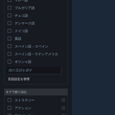
ブルガリア語
チェコ語
デンマーク語
ドイツ語
英語
スペイン語 - スペイン
スペイン語－ラテンアメリカ
ギリシャ語
言語設定を管理
タグで絞り込む
© Valve Corporation. All rights reserved. 商標はすべて米
ストラテジー
国およびその他の国の各社が所有します。
プライバシー
ポリシー
|
リーガル
|
アクセシビリティ
|
Steam 利
用規約
|
返金
|
Cookie
アクション