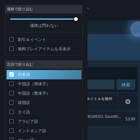
サインイン
価格で絞り込む
価格は問わない
ストア
割引＆イベント
コミュニティ
無料プレイアイテムを非表示
開発元: Osumia Games
詳細
言語で絞り込む
並べ替え
適合性
日本語
サポート
中国語（簡体字）
検索
中国語（繁体字）
言語を変更
1件が検索に一致します。 個人設定に基づき、7タイトルを除外
韓国語
しました。
Steamモバイルアプリを入手
タイ語
RUNNING WITH RIFLES: EDELWEISS Soundtrack
$3.99
アラビア語
デスクトップウェブサイトを表示
インドネシア語
マレー語