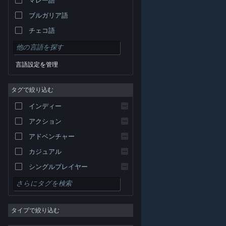
ブルガリア語
チェコ語
デンマーク語
ドイツ語
言語設定を管理
英語
タグで絞り込む
スペイン語 - スペイン
スペイン語－ラテンアメリカ
インディー
ギリシャ語
アクション
アドベンチャー
カジュアル
シングルプレイヤー
シミュレーション
© Valve Corporation. All rights reserved. 商標はすべて米
RPG
国およびその他の国の各社が所有します。
プライバシー
ポリシー
|
リーガル
|
アクセシビリティ
|
Steam 利
タイプで絞り込む
用規約
|
返金
|
Cookie
ストラテジー