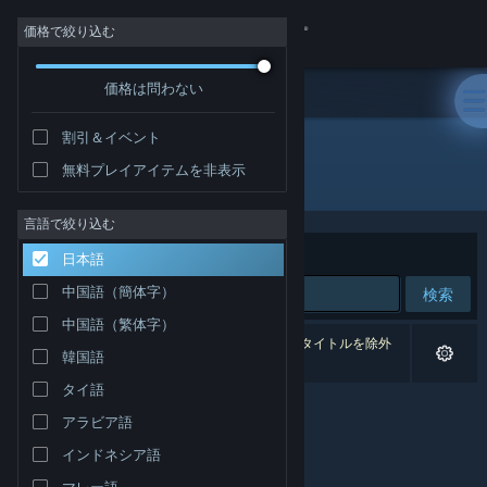
サインイン
価格で絞り込む
価格は問わない
ストア
割引＆イベント
コミュニティ
無料プレイアイテムを非表示
開発元: Nysko Games Ltd.
詳細
言語で絞り込む
並べ替え
適合性
日本語
サポート
中国語（簡体字）
検索
中国語（繁体字）
言語を変更
0件が検索に一致します。 個人設定に基づき、2タイトルを除外
韓国語
しました。
Steamモバイルアプリを入手
タイ語
アラビア語
デスクトップウェブサイトを表示
インドネシア語
マレー語