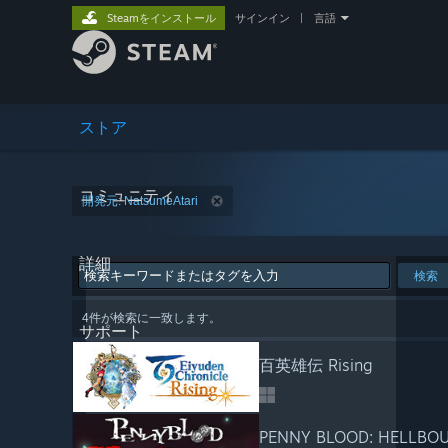
Steamをインストール
サインイン
|
言語
ストア
コミュニティ
開発元: NatsumeAtari
詳細
検索
4件が検索に一致します。
サポート
百英雄伝 Rising
PENNY BLOOD: HELLBO