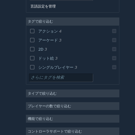
言語設定を管理
タグで絞り込む
アクション
4
アーケード
3
2D
3
ドット絵
3
シングルプレイヤー
3
ストラテジー
アドベンチャー
タイプで絞り込む
デザイン＆イラストレーション
ユーティリティ
プレイヤーの数で絞り込む
無料プレイ
機能で絞り込む
RPG
MMO
コントローラサポートで絞り込む