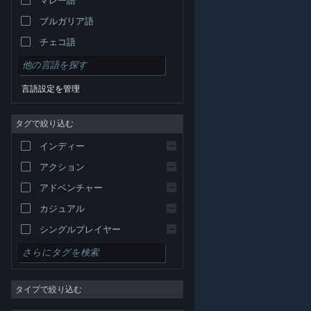
ブルガリア語
チェコ語
デンマーク語
ドイツ語
言語設定を管理
英語
タグで絞り込む
スペイン語 - スペイン
スペイン語－ラテンアメリカ
インディー
ギリシャ語
アクション
アドベンチャー
カジュアル
シングルプレイヤー
シミュレーション
© Valve Corporation. All rights reserved. 商標はすべて米
RPG
国およびその他の国の各社が所有します。
プライバシー
ポリシー
|
リーガル
|
アクセシビリティ
|
Steam 利
タイプで絞り込む
用規約
|
返金
|
Cookie
ストラテジー