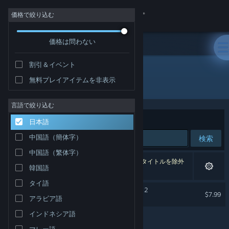
サインイン
価格で絞り込む
価格は問わない
ストア
割引＆イベント
コミュニティ
無料プレイアイテムを非表示
開発元: Memes Games
詳細
言語で絞り込む
並べ替え
適合性
日本語
サポート
中国語（簡体字）
検索
中国語（繁体字）
言語を変更
1件が検索に一致します。 個人設定に基づき、1タイトルを除外
韓国語
しました。
Steamモバイルアプリを入手
タイ語
人工知能のバグ：Zueirama 2
$7.99
アラビア語
デスクトップウェブサイトを表示
インドネシア語
マレー語