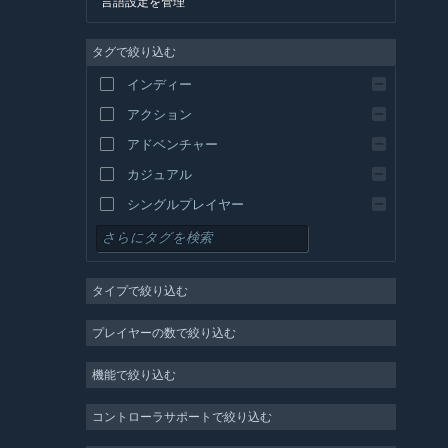
言語設定を管理
英語
タグで絞り込む
スペイン語 - スペイン
スペイン語－ラテンアメリカ
インディー
ギリシャ語
アクション
アドベンチャー
カジュアル
シングルプレイヤー
シミュレーション
RPG
タイプで絞り込む
ストラテジー
2D
プレイヤーの数で絞り込む
早期アクセス
機能で絞り込む
3D
無料プレイ
コントローラサポートで絞り込む
雰囲気