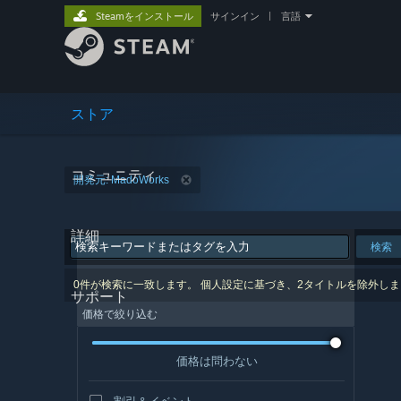
Steamをインストール
サインイン
|
言語
ストア
コミュニティ
開発元: MadoWorks
詳細
検索
0件が検索に一致します。 個人設定に基づき、2タイトルを除外し
サポート
価格で絞り込む
価格は問わない
割引＆イベント