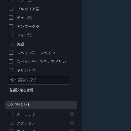
ブルガリア語
チェコ語
デンマーク語
ドイツ語
英語
スペイン語 - スペイン
スペイン語－ラテンアメリカ
ギリシャ語
言語設定を管理
タグで絞り込む
© Valve Corporation. All rights reserved. 商標はすべて米
ストラテジー
国およびその他の国の各社が所有します。
プライバシー
ポリシー
|
リーガル
|
アクセシビリティ
|
Steam 利
用規約
|
返金
|
Cookie
アクション