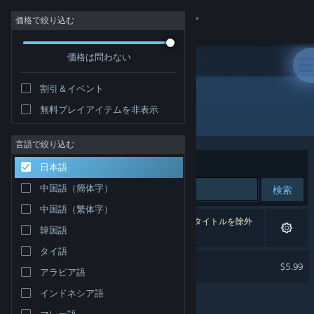
サインイン
価格で絞り込む
価格は問わない
ストア
割引＆イベント
コミュニティ
無料プレイアイテムを非表示
開発元: Hardy Games
詳細
言語で絞り込む
並べ替え
適合性
日本語
サポート
中国語（簡体字）
検索
中国語（繁体字）
言語を変更
1件が検索に一致します。 個人設定に基づき、2タイトルを除外
韓国語
しました。
Steamモバイルアプリを入手
タイ語
Turbo Tails
$5.99
アラビア語
デスクトップウェブサイトを表示
インドネシア語
マレー語