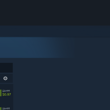
$6.99
%
$0.97
$6.99