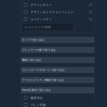
アドベンチャー
デザイン＆イラストレーション
ユーティリティ
無料プレイ
RPG
タイプで絞り込む
MMO
インディー
プレイヤーの数で絞り込む
早期アクセス
機能で絞り込む
カジュアル
シミュレーション
コントローラサポートで絞り込む
レース
アクセシビリティ機能で絞り込む
スポーツ
Deck互換性で絞り込む
動画制作
確認済み
写真編集
プレイ可能