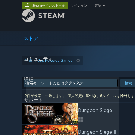
Steamをインストール
サインイン
|
言語
ストア
コミュニティ
開発元: Gas Powered Games
詳細
検索
2件が検索に一致します。 個人設定に基づき、6タイトルを除外し
サポート
Dungeon Siege
Dungeon Siege II