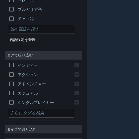
ブルガリア語
チェコ語
デンマーク語
ドイツ語
言語設定を管理
英語
タグで絞り込む
スペイン語 - スペイン
スペイン語－ラテンアメリカ
インディー
ギリシャ語
アクション
アドベンチャー
カジュアル
シングルプレイヤー
シミュレーション
© Valve Corporation. All rights reserved. 商標はすべて米
RPG
国およびその他の国の各社が所有します。
プライバシー
ポリシー
|
リーガル
|
アクセシビリティ
|
Steam 利
タイプで絞り込む
用規約
|
返金
|
Cookie
ストラテジー