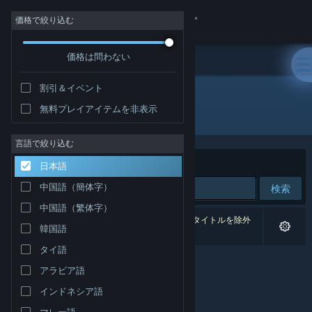
サインイン
価格で絞り込む
価格は問わない
ストア
割引＆イベント
コミュニティ
無料プレイアイテムを非表示
開発元: Flyover Zone
詳細
言語で絞り込む
並べ替え
適合性
日本語
サポート
中国語（簡体字）
検索
中国語（繁体字）
言語を変更
0件が検索に一致します。 個人設定に基づき、2タイトルを除外
韓国語
しました。
Steamモバイルアプリを入手
タイ語
アラビア語
デスクトップウェブサイトを表示
インドネシア語
マレー語