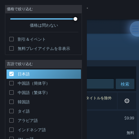
サインイン
価格で絞り込む
価格は問わない
ストア
割引＆イベント
コミュニティ
無料プレイアイテムを非表示
開発元: Edvar Studio
詳細
言語で絞り込む
並べ替え
適合性
日本語
サポート
中国語（簡体字）
検索
中国語（繁体字）
言語を変更
2件が検索に一致します。 個人設定に基づき、3タイトルを除外
韓国語
しました。
Steamモバイルアプリを入手
タイ語
Trakonius
$9.99
アラビア語
デスクトップウェブサイトを表示
インドネシア語
Arcade Boy
無料
マレー語