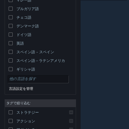
ブルガリア語
チェコ語
デンマーク語
ドイツ語
英語
スペイン語 - スペイン
スペイン語－ラテンアメリカ
ギリシャ語
言語設定を管理
タグで絞り込む
© Valve Corporation. All rights reserved. 商標はすべて米
ストラテジー
国およびその他の国の各社が所有します。
プライバシー
ポリシー
|
リーガル
|
アクセシビリティ
|
Steam 利
用規約
|
返金
|
Cookie
アクション