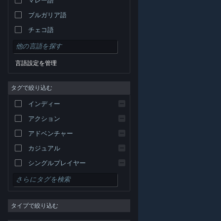
ブルガリア語
チェコ語
デンマーク語
ドイツ語
言語設定を管理
英語
タグで絞り込む
スペイン語 - スペイン
スペイン語－ラテンアメリカ
インディー
ギリシャ語
アクション
アドベンチャー
カジュアル
シングルプレイヤー
シミュレーション
© Valve Corporation. All rights reserved. 商標はすべて米
RPG
国およびその他の国の各社が所有します。
プライバシー
ポリシー
|
リーガル
|
アクセシビリティ
|
Steam 利
タイプで絞り込む
用規約
|
返金
|
Cookie
ストラテジー