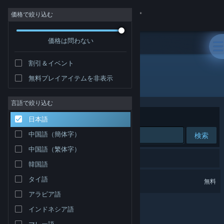
サインイン
価格で絞り込む
価格は問わない
ストア
割引＆イベント
コミュニティ
無料プレイアイテムを非表示
開発元: ENGAGE XR Ltd.
詳細
言語で絞り込む
並べ替え
適合性
日本語
サポート
中国語（簡体字）
検索
中国語（繁体字）
言語を変更
1件が検索に一致します。
韓国語
Steamモバイルアプリを入手
ENGAGE
タイ語
無料
VR 対応
アラビア語
デスクトップウェブサイトを表示
インドネシア語
マレー語