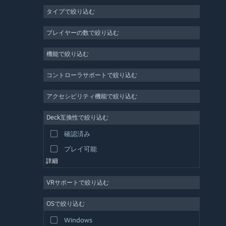
タイプで絞り込む
MMO
インディー
プレイヤーの数で絞り込む
早期アクセス
機能で絞り込む
カジュアル
シミュレーション
コントローラサポートで絞り込む
レース
アクセシビリティ機能で絞り込む
スポーツ
Deck互換性で絞り込む
動画制作
確認済み
写真編集
プレイ可能
詳細
VRサポートで絞り込む
OSで絞り込む
Windows