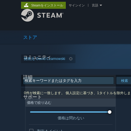
Steamをインストール
サインイン
|
言語
ストア
コミュニティ
開発元: David Czarnowski
詳細
検索
0件が検索に一致します。 個人設定に基づき、1タイトルを除外し
サポート
価格で絞り込む
価格は問わない
割引＆イベント