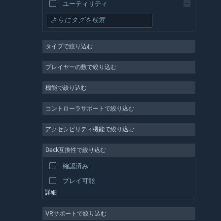
ユーティリティ
無料プレイ
RPG
タイプで絞り込む
MMO
インディー
プレイヤーの数で絞り込む
早期アクセス
機能で絞り込む
カジュアル
シミュレーション
コントローラサポートで絞り込む
レース
アクセシビリティ機能で絞り込む
スポーツ
Deck互換性で絞り込む
動画制作
確認済み
写真編集
プレイ可能
詳細
VRサポートで絞り込む