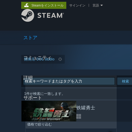
Steamをインストール
サインイン
|
言語
ストア
コミュニティ
開発元: DDL studio
詳細
検索
1件が検索に一致します。
サポート
铁罐勇士
価格で絞り込む