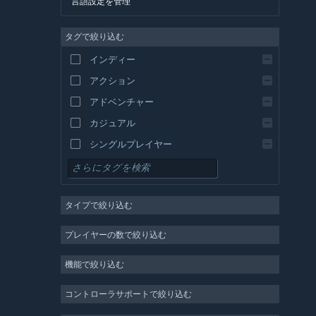
言語設定を管理
英語
タグで絞り込む
スペイン語 - スペイン
スペイン語－ラテンアメリカ
インディー
ギリシャ語
アクション
アドベンチャー
カジュアル
シングルプレイヤー
シミュレーション
RPG
タイプで絞り込む
ストラテジー
2D
プレイヤーの数で絞り込む
早期アクセス
機能で絞り込む
3D
無料プレイ
コントローラサポートで絞り込む
雰囲気