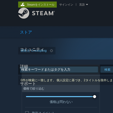
Steamをインストール
サインイン
|
言語
ストア
コミュニティ
開発元: Creeepling
詳細
検索
0件が検索に一致します。 個人設定に基づき、2タイトルを除外し
サポート
価格で絞り込む
価格は問わない
割引＆イベント