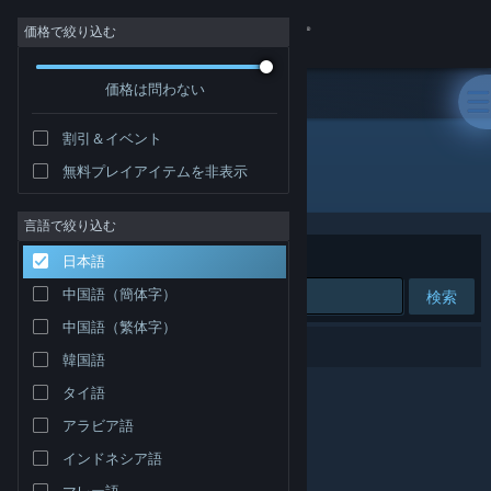
サインイン
価格で絞り込む
価格は問わない
ストア
割引＆イベント
コミュニティ
無料プレイアイテムを非表示
開発元: Blacktorch Games
詳細
言語で絞り込む
並べ替え
適合性
日本語
サポート
中国語（簡体字）
検索
中国語（繁体字）
言語を変更
0件が検索に一致します。
韓国語
Steamモバイルアプリを入手
タイ語
アラビア語
デスクトップウェブサイトを表示
インドネシア語
マレー語