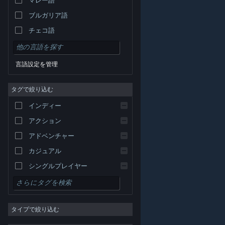
ブルガリア語
チェコ語
デンマーク語
ドイツ語
言語設定を管理
英語
タグで絞り込む
スペイン語 - スペイン
スペイン語－ラテンアメリカ
インディー
ギリシャ語
アクション
アドベンチャー
カジュアル
シングルプレイヤー
シミュレーション
© Valve Corporation. All rights reserved. 商標はすべて米
RPG
国およびその他の国の各社が所有します。
プライバシー
ポリシー
|
リーガル
|
アクセシビリティ
|
Steam 利
タイプで絞り込む
用規約
|
返金
|
Cookie
ストラテジー