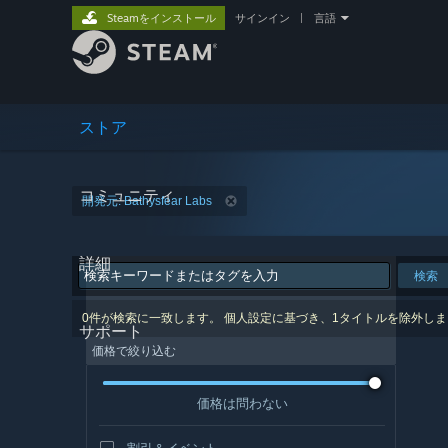
Steamをインストール
サインイン
|
言語
ストア
コミュニティ
開発元: Bathysfear Labs
詳細
検索
0件が検索に一致します。 個人設定に基づき、1タイトルを除外し
サポート
価格で絞り込む
価格は問わない
割引＆イベント