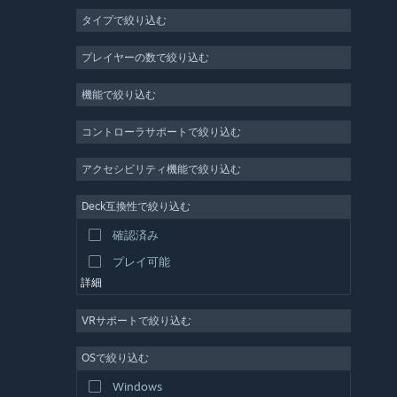
タイプで絞り込む
MMO
インディー
プレイヤーの数で絞り込む
早期アクセス
機能で絞り込む
カジュアル
シミュレーション
コントローラサポートで絞り込む
レース
アクセシビリティ機能で絞り込む
スポーツ
Deck互換性で絞り込む
動画制作
確認済み
写真編集
プレイ可能
詳細
VRサポートで絞り込む
OSで絞り込む
Windows