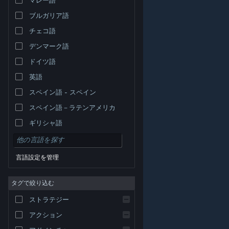
ブルガリア語
チェコ語
デンマーク語
ドイツ語
英語
スペイン語 - スペイン
スペイン語－ラテンアメリカ
ギリシャ語
言語設定を管理
タグで絞り込む
© Valve Corporation. All rights reserved. 商標はすべて米
ストラテジー
国およびその他の国の各社が所有します。
プライバシー
ポリシー
|
リーガル
|
アクセシビリティ
|
Steam 利
用規約
|
返金
|
Cookie
アクション