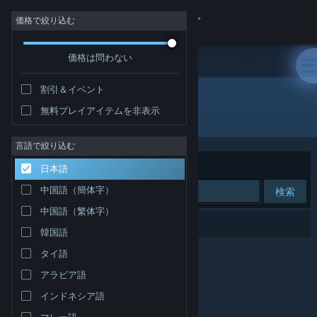
サインイン
価格で絞り込む
価格は問わない
ストア
割引＆イベント
コミュニティ
無料プレイアイテムを非表示
開発元: Alpha Code Inc.
詳細
言語で絞り込む
並べ替え
適合性
日本語
サポート
中国語（簡体字）
検索
中国語（繁体字）
言語を変更
0件が検索に一致します。
韓国語
Steamモバイルアプリを入手
タイ語
アラビア語
デスクトップウェブサイトを表示
インドネシア語
マレー語