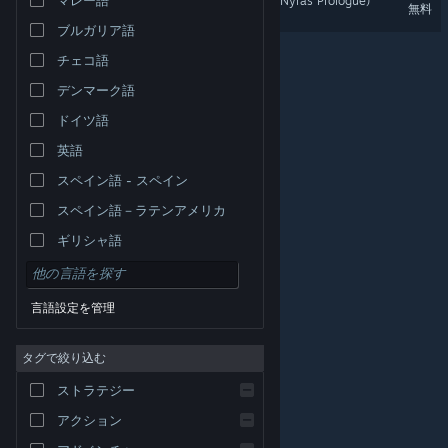
Gothic 1 Remake - Demo (Nyras Prologue)
無料
ブルガリア語
チェコ語
デンマーク語
ドイツ語
英語
スペイン語 - スペイン
スペイン語－ラテンアメリカ
ギリシャ語
言語設定を管理
タグで絞り込む
© Valve Corporation. All rights reserved. 商標はすべて米
ストラテジー
国およびその他の国の各社が所有します。
プライバシー
ポリシー
|
リーガル
|
アクセシビリティ
|
Steam 利
用規約
|
返金
|
Cookie
アクション