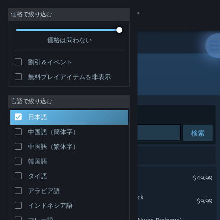
サインイン
価格で絞り込む
価格は問わない
ストア
割引＆イベント
コミュニティ
無料プレイアイテムを非表示
開発元: Alkimia Interactive
詳細
言語で絞り込む
並べ替え
適合性
日本語
サポート
中国語（簡体字）
検索
中国語（繁体字）
言語を変更
3件が検索に一致します。
韓国語
Steamモバイルアプリを入手
Gothic 1 Remake
タイ語
$49.99
アラビア語
デスクトップウェブサイトを表示
Gothic 1 Remake Soundtrack
$9.99
インドネシア語
マレー語