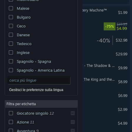
Malese
HOT WHEELS™ - The Mystery Machine™
$1.99
Bulgaro
The Evil Within
$19.99
Ceco
-75%
$4.99
Danese
Still Wakes the Deep
-40%
$32.98
Tedesco
The Thing: Remastered
Inglese
$29.99
Spagnolo - Spagna
Total War: WARHAMMER II - The Shadow & The Blade
$9.99
Spagnolo - America Latina
Total War: WARHAMMER - The King and the Warlord
$8.99
Gestisci le preferenze sulla lingua
Fishing The Abyss
$6.99
Filtra per etichetta
The Dark Legacy
$2.99
Giocatore singolo
12
Spin the World
Azione
11
$4.99
Avventura
9