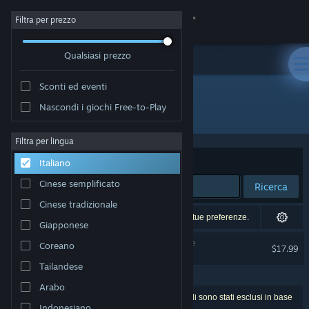
Accedi
Filtra per prezzo
Qualsiasi prezzo
Negozio
Sconti ed eventi
Comunità
Nascondi i giochi Free-to-Play
"The Fabulous Fear Machine"
Informazioni
Filtra per lingua
Ordina per
Rilevanza
Italiano
Assistenza
Cinese semplificato
Ricerca
Cinese tradizionale
Cambia la lingua
1 corrispondenza esatta, censurata in base alle tue preferenze.
Giapponese
Ottieni l'app mobile di Steam
The Fabulous Fear Machine
Coreano
$17.99
ESCLUSO IN BASE ALLE PREFERENZE
Tailandese
Visualizza il sito web per desktop
Arabo
17 risultati corrispondono alla tua ricerca. 35 titoli sono stati esclusi in base
Indonesiano
alle tue preferenze.