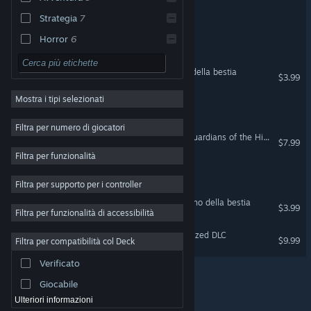
Helgnar The Conqueror
Strategia
7
Horror
6
The Black Pyramid
Storia ben curata
6
Metal: Hellsinger - Sogno della bestia
$3.99
Atmosfera ben riuscita
6
Mostra i tipi selezionati
Dark
6
Trickster: The Fool's Wager
Cinematografici
5
Filtra per numero di giocatori
Expansion - Cossacks 3: Guardians of the Highlands
$7.99
Scelte e conseguenze
5
Filtra per funzionalità
Indie
4
Explore the Universe 2175
Filtra per supporto per i controller
Sopravvivenza
4
Metal: Hellsinger VR - Sogno della bestia
Horror psicologici
4
$3.99
Filtra per funzionalità di accessibilità
Sparatutto
4
SteamWorld Build Mechanized DLC
$9.99
Filtra per compatibilità col Deck
Esplorazione
4
Verificato
Multigiocatore
4
Giocabile
© Valve Corporation. Tutti i diritti riservati. Tutti i marchi
appartengono ai rispettivi proprietari negli Stati Uniti e
Ulteriori informazioni
in altri Paesi.
Informativa sulla privacy
|
Informazioni