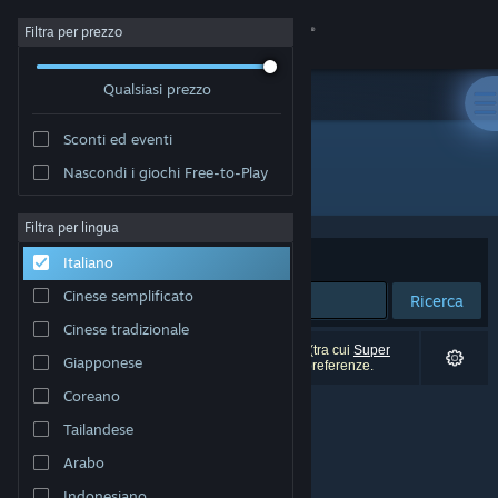
Accedi
Filtra per prezzo
Qualsiasi prezzo
Negozio
Sconti ed eventi
Comunità
Nascondi i giochi Free-to-Play
"Super Darts Champs"
Informazioni
Filtra per lingua
Ordina per
Rilevanza
Italiano
Assistenza
Cinese semplificato
Ricerca
Cinese tradizionale
Cambia la lingua
0 risultati corrispondono alla tua ricerca. 1 titolo (tra cui
Super
Giapponese
Darts Champs
) è stato escluso in base alle tue preferenze.
Ottieni l'app mobile di Steam
Coreano
Tailandese
Visualizza il sito web per desktop
Arabo
Indonesiano