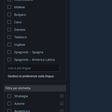
Malese
Bulgaro
Ceco
Danese
Tedesco
Inglese
Spagnolo - Spagna
Spagnolo - America Latina
Gestisci le preferenze sulla lingua
Filtra per etichetta
© Valve Corporation. Tutti i diritti riservati. Tutti i marchi
Strategia
appartengono ai rispettivi proprietari negli Stati Uniti e
in altri Paesi.
Informativa sulla privacy
|
Informazioni
legali
|
Accessibilità
|
Contratto di sottoscrizione a
Azione
Steam
|
Rimborsi
|
Cookie
Avventura