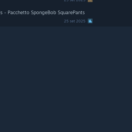
ds - Pacchetto SpongeBob SquarePants
25 set 2025