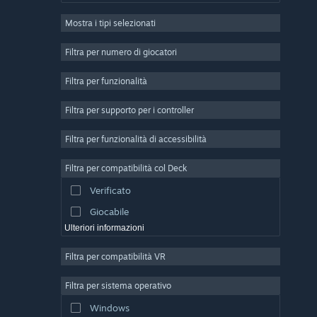
GDR
Mostra i tipi selezionati
Strategia
2D
Filtra per numero di giocatori
Accesso anticipato
Filtra per funzionalità
3D
Filtra per supporto per i controller
Free-to-Play
Atmosfera ben riuscita
Filtra per funzionalità di accessibilità
Storia ben curata
Filtra per compatibilità col Deck
Pieni di colore
Verificato
Esplorazione
Giocabile
Ulteriori informazioni
Filtra per compatibilità VR
Filtra per sistema operativo
Windows