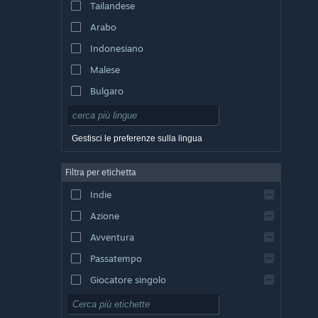
Tailandese
Arabo
Indonesiano
Malese
Bulgaro
Ceco
Danese
Gestisci le preferenze sulla lingua
Tedesco
Filtra per etichetta
Inglese
Indie
Spagnolo - Spagna
Azione
Spagnolo - America Latina
Avventura
Passatempo
Giocatore singolo
Simulazione