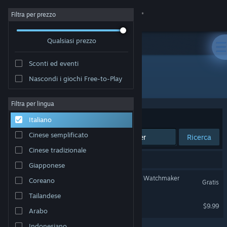
Accedi
Filtra per prezzo
Qualsiasi prezzo
Negozio
Sconti ed eventi
Comunità
Nascondi i giochi Free-to-Play
"Sea of Stars: Throes of the Watchmaker"
Informazioni
Filtra per lingua
Ordina per
Rilevanza
Italiano
Assistenza
Cinese semplificato
Ricerca
Cinese tradizionale
Cambia la lingua
2 risultati corrispondono alla tua ricerca.
Giapponese
Ottieni l'app mobile di Steam
Sea of Stars: Throes of the Watchmaker
Coreano
Gratis
Tailandese
Visualizza il sito web per desktop
Sea of Stars - OST
$9.99
Arabo
Indonesiano