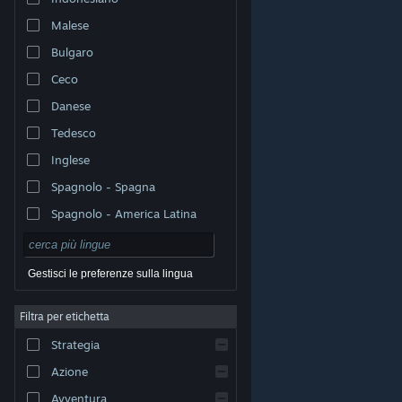
Malese
Bulgaro
Ceco
Danese
Tedesco
Inglese
Spagnolo - Spagna
Spagnolo - America Latina
Gestisci le preferenze sulla lingua
Filtra per etichetta
© Valve Corporation. Tutti i diritti riservati. Tutti i marchi
Strategia
appartengono ai rispettivi proprietari negli Stati Uniti e
in altri Paesi.
Informativa sulla privacy
|
Informazioni
legali
|
Accessibilità
|
Contratto di sottoscrizione a
Azione
Steam
|
Rimborsi
|
Cookie
Avventura