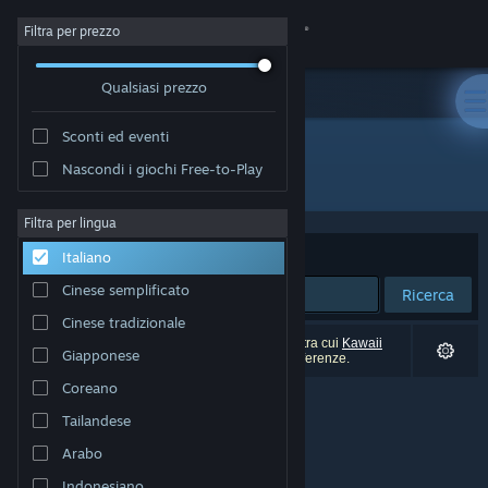
Accedi
Filtra per prezzo
Qualsiasi prezzo
Negozio
Sconti ed eventi
Comunità
Nascondi i giochi Free-to-Play
"Kawaii Survivors"
Informazioni
Filtra per lingua
Ordina per
Rilevanza
Italiano
Assistenza
Cinese semplificato
Ricerca
Cinese tradizionale
Cambia la lingua
0 risultati corrispondono alla tua ricerca. 6 titoli (tra cui
Kawaii
Giapponese
Survivors
) sono stati esclusi in base alle tue preferenze.
Ottieni l'app mobile di Steam
Coreano
Tailandese
Visualizza il sito web per desktop
Arabo
Indonesiano