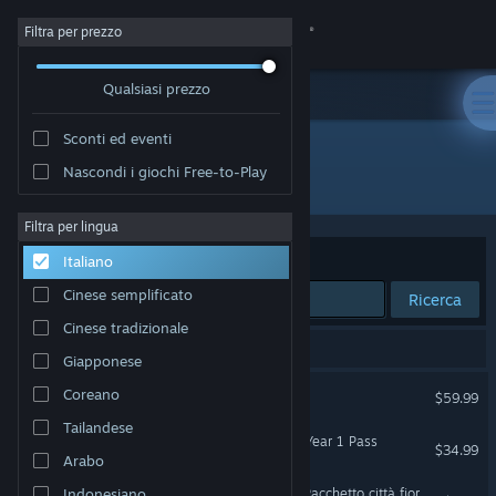
Accedi
Filtra per prezzo
Qualsiasi prezzo
Negozio
Sconti ed eventi
Comunità
Nascondi i giochi Free-to-Play
"Anno 117: Pax Romana"
Informazioni
Filtra per lingua
Ordina per
Rilevanza
Italiano
Assistenza
Cinese semplificato
Ricerca
Cinese tradizionale
Cambia la lingua
6 risultati corrispondono alla tua ricerca.
Giapponese
Ottieni l'app mobile di Steam
Anno 117: Pax Romana
Coreano
$59.99
Tailandese
Visualizza il sito web per desktop
Anno 117: Pax Romana – Year 1 Pass
$34.99
Arabo
Anno 117: Pax Romana - Pacchetto città fiorenti
Indonesiano