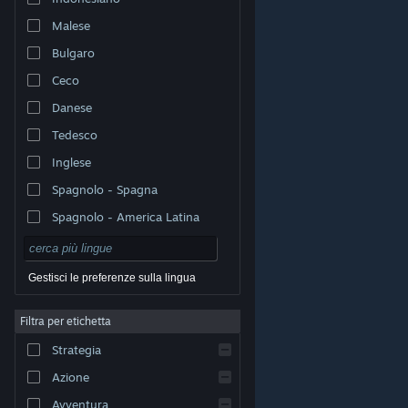
Malese
Bulgaro
Ceco
Danese
Tedesco
Inglese
Spagnolo - Spagna
Spagnolo - America Latina
Gestisci le preferenze sulla lingua
Filtra per etichetta
© Valve Corporation. Tutti i diritti riservati. Tutti i marchi
Strategia
appartengono ai rispettivi proprietari negli Stati Uniti e
in altri Paesi.
Informativa sulla privacy
|
Informazioni
legali
|
Accessibilità
|
Contratto di sottoscrizione a
Azione
Steam
|
Rimborsi
|
Cookie
Avventura