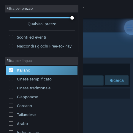
Accedi
Filtra per prezzo
Qualsiasi prezzo
Negozio
Sconti ed eventi
Comunità
Nascondi i giochi Free-to-Play
"絶望の洞窟"
Informazioni
Filtra per lingua
Ordina per
Rilevanza
Italiano
Assistenza
Cinese semplificato
Ricerca
Cinese tradizionale
Cambia la lingua
0 risultati corrispondono alla tua ricerca.
Giapponese
Ottieni l'app mobile di Steam
Coreano
Tailandese
Visualizza il sito web per desktop
Arabo
Indonesiano