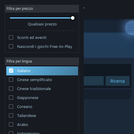
Accedi
Filtra per prezzo
Qualsiasi prezzo
Negozio
Sconti ed eventi
Comunità
Nascondi i giochi Free-to-Play
"淫魔銃戯2"
Informazioni
Filtra per lingua
Ordina per
Rilevanza
Italiano
Assistenza
Cinese semplificato
Ricerca
Cinese tradizionale
Cambia la lingua
0 risultati corrispondono alla tua ricerca.
Giapponese
Ottieni l'app mobile di Steam
Coreano
Tailandese
Visualizza il sito web per desktop
Arabo
Indonesiano