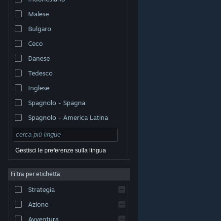
Malese
Bulgaro
Ceco
Danese
Tedesco
Inglese
Spagnolo - Spagna
Spagnolo - America Latina
Gestisci le preferenze sulla lingua
Filtra per etichetta
© Valve Corporation. Tutti i diritti riservati. Tutti i marchi
Strategia
appartengono ai rispettivi proprietari negli Stati Uniti e
in altri Paesi.
Informativa sulla privacy
|
Informazioni
legali
|
Accessibilità
|
Contratto di sottoscrizione a
Azione
Steam
|
Rimborsi
|
Cookie
Avventura