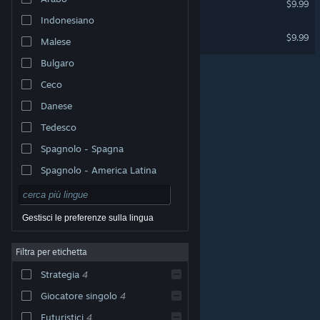
$9.99
Indonesiano
Planet X16
$9.99
Malese
Bulgaro
Ceco
Danese
Tedesco
Spagnolo - Spagna
Spagnolo - America Latina
Gestisci le preferenze sulla lingua
Filtra per etichetta
© Valve Corporation. Tutti i diritti riservati. Tutti i marchi
Strategia
4
appartengono ai rispettivi proprietari negli Stati Uniti e
in altri Paesi.
Informativa sulla privacy
|
Informazioni
legali
|
Accessibilità
|
Contratto di sottoscrizione a
Giocatore singolo
4
Steam
|
Rimborsi
|
Cookie
Futuristici
4