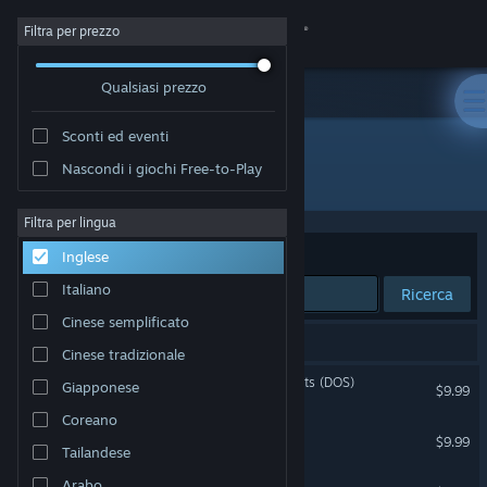
Accedi
Filtra per prezzo
Qualsiasi prezzo
Negozio
Sconti ed eventi
Comunità
Nascondi i giochi Free-to-Play
Sviluppatore: 8-Bit Productions, LLC
Informazioni
Filtra per lingua
Ordina per
Rilevanza
Inglese
Assistenza
Italiano
Ricerca
Cinese semplificato
Cambia la lingua
4 risultati corrispondono alla tua ricerca.
Cinese tradizionale
Ottieni l'app mobile di Steam
Attack of the PETSCII Robots (DOS)
Giapponese
$9.99
Coreano
Visualizza il sito web per desktop
Planet X2 (C64)
$9.99
Tailandese
Planet X3 (DOS)
Arabo