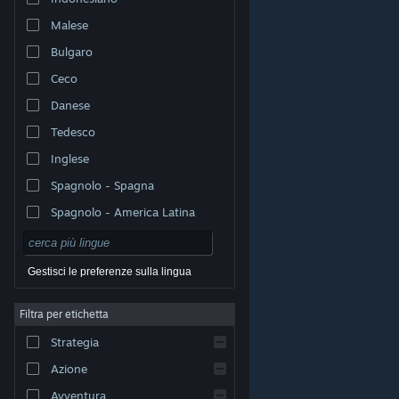
Malese
Bulgaro
Ceco
Danese
Tedesco
Inglese
Spagnolo - Spagna
Spagnolo - America Latina
Gestisci le preferenze sulla lingua
Filtra per etichetta
© Valve Corporation. Tutti i diritti riservati. Tutti i marchi
Strategia
appartengono ai rispettivi proprietari negli Stati Uniti e
in altri Paesi.
Informativa sulla privacy
|
Informazioni
legali
|
Accessibilità
|
Contratto di sottoscrizione a
Azione
Steam
|
Rimborsi
|
Cookie
Avventura