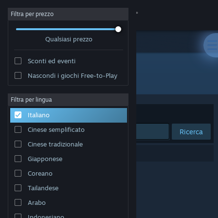
Accedi
Filtra per prezzo
Qualsiasi prezzo
Negozio
Sconti ed eventi
Comunità
Nascondi i giochi Free-to-Play
Editore: VOYVOD ARTS
Informazioni
Filtra per lingua
Ordina per
Rilevanza
Italiano
Assistenza
Cinese semplificato
Ricerca
Cinese tradizionale
Cambia la lingua
0 risultati corrispondono alla tua ricerca.
Giapponese
Ottieni l'app mobile di Steam
Coreano
Tailandese
Visualizza il sito web per desktop
Arabo
Indonesiano