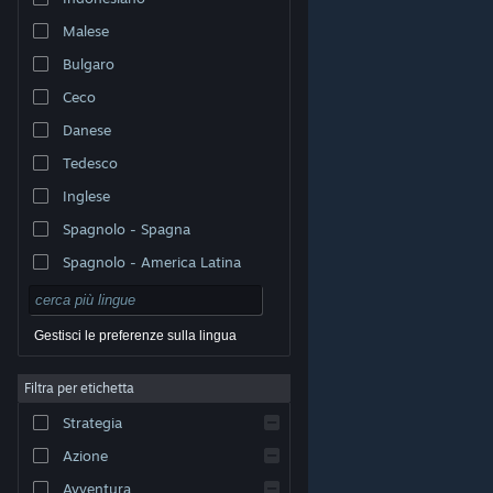
Malese
Bulgaro
Ceco
Danese
Tedesco
Inglese
Spagnolo - Spagna
Spagnolo - America Latina
Gestisci le preferenze sulla lingua
Filtra per etichetta
© Valve Corporation. Tutti i diritti riservati. Tutti i marchi
Strategia
appartengono ai rispettivi proprietari negli Stati Uniti e
in altri Paesi.
Informativa sulla privacy
|
Informazioni
legali
|
Accessibilità
|
Contratto di sottoscrizione a
Azione
Steam
|
Rimborsi
|
Cookie
Avventura