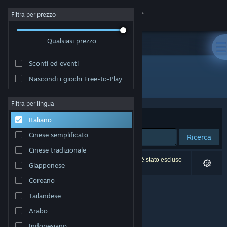
Accedi
Filtra per prezzo
Qualsiasi prezzo
Negozio
Sconti ed eventi
Comunità
Nascondi i giochi Free-to-Play
Editore: Tokyo Cowboys
Informazioni
Filtra per lingua
Ordina per
Rilevanza
Italiano
Assistenza
Cinese semplificato
Ricerca
Cinese tradizionale
Cambia la lingua
0 risultati corrispondono alla tua ricerca. 1 titolo è stato escluso
Giapponese
in base alle tue preferenze.
Ottieni l'app mobile di Steam
Coreano
Tailandese
Visualizza il sito web per desktop
Arabo
Indonesiano