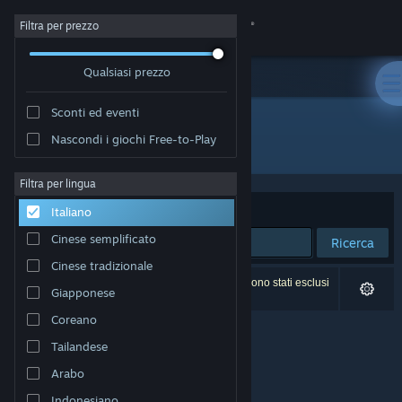
Accedi
Filtra per prezzo
Qualsiasi prezzo
Negozio
Sconti ed eventi
Comunità
Nascondi i giochi Free-to-Play
Editore: Tigpan
Informazioni
Filtra per lingua
Ordina per
Rilevanza
Italiano
Assistenza
Cinese semplificato
Ricerca
Cinese tradizionale
Cambia la lingua
0 risultati corrispondono alla tua ricerca. 4 titoli sono stati esclusi
Giapponese
in base alle tue preferenze.
Ottieni l'app mobile di Steam
Coreano
Tailandese
Visualizza il sito web per desktop
Arabo
Indonesiano