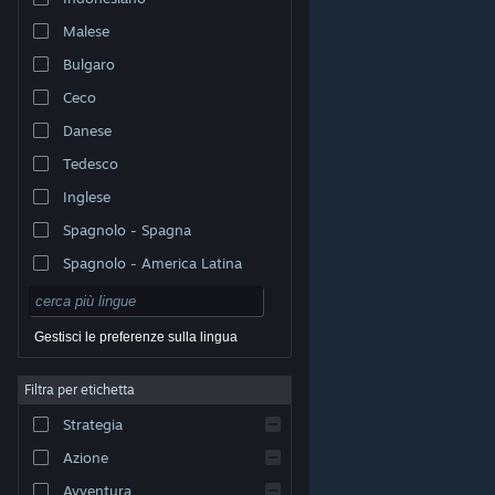
Malese
Bulgaro
Ceco
Danese
Tedesco
Inglese
Spagnolo - Spagna
Spagnolo - America Latina
Gestisci le preferenze sulla lingua
Filtra per etichetta
© Valve Corporation. Tutti i diritti riservati. Tutti i marchi
Strategia
appartengono ai rispettivi proprietari negli Stati Uniti e
in altri Paesi.
Informativa sulla privacy
|
Informazioni
legali
|
Accessibilità
|
Contratto di sottoscrizione a
Azione
Steam
|
Rimborsi
|
Cookie
Avventura