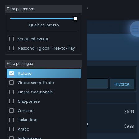
Accedi
Filtra per prezzo
Qualsiasi prezzo
Negozio
Sconti ed eventi
Comunità
Nascondi i giochi Free-to-Play
Editore: Team RUN
Informazioni
Filtra per lingua
Ordina per
Rilevanza
Italiano
Assistenza
Cinese semplificato
Ricerca
Cinese tradizionale
Cambia la lingua
2 risultati corrispondono alla tua ricerca.
Giapponese
Ottieni l'app mobile di Steam
Broken Lens
Coreano
$6.99
Tailandese
Visualizza il sito web per desktop
RUN: The world in-between
$9.99
Arabo
Indonesiano