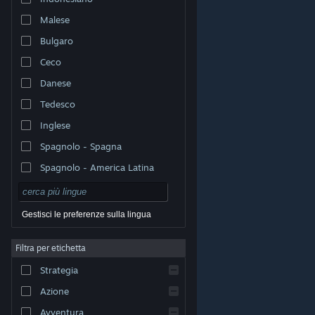
Malese
Bulgaro
Ceco
Danese
Tedesco
Inglese
Spagnolo - Spagna
Spagnolo - America Latina
Gestisci le preferenze sulla lingua
Filtra per etichetta
© Valve Corporation. Tutti i diritti riservati. Tutti i marchi
Strategia
appartengono ai rispettivi proprietari negli Stati Uniti e
in altri Paesi.
Informativa sulla privacy
|
Informazioni
legali
|
Accessibilità
|
Contratto di sottoscrizione a
Azione
Steam
|
Rimborsi
|
Cookie
Avventura