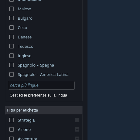
Malese
Bulgaro
Ceco
Danese
Tedesco
Inglese
Spagnolo - Spagna
Spagnolo - America Latina
Gestisci le preferenze sulla lingua
Filtra per etichetta
© Valve Corporation. Tutti i diritti riservati. Tutti i marchi
Strategia
appartengono ai rispettivi proprietari negli Stati Uniti e
in altri Paesi.
Informativa sulla privacy
|
Informazioni
legali
|
Accessibilità
|
Contratto di sottoscrizione a
Azione
Steam
|
Rimborsi
|
Cookie
Avventura