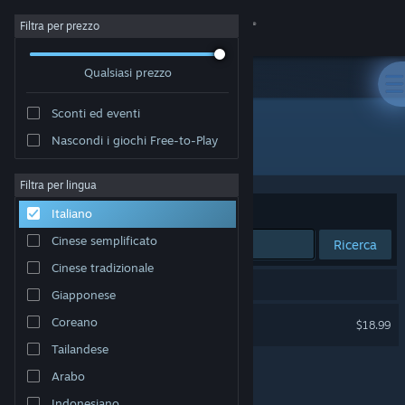
Accedi
Filtra per prezzo
Qualsiasi prezzo
Negozio
Sconti ed eventi
Comunità
Nascondi i giochi Free-to-Play
Editore: TECHNICAL ARTS
Informazioni
Filtra per lingua
Ordina per
Rilevanza
Italiano
Assistenza
Cinese semplificato
Ricerca
Cinese tradizionale
Cambia la lingua
1 risultato corrisponde alla tua ricerca.
Giapponese
Ottieni l'app mobile di Steam
CYBER TENNIS
Coreano
$18.99
Solo VR
Tailandese
Visualizza il sito web per desktop
Arabo
Indonesiano