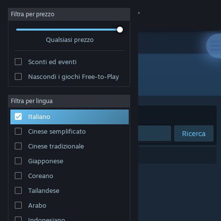
Accedi
Filtra per prezzo
Qualsiasi prezzo
Negozio
Sconti ed eventi
Comunità
Nascondi i giochi Free-to-Play
Editore: Pipli
Informazioni
Filtra per lingua
Ordina per
Rilevanza
Italiano
Assistenza
Cinese semplificato
Ricerca
Cinese tradizionale
Cambia la lingua
0 risultati corrispondono alla tua ricerca.
Giapponese
Ottieni l'app mobile di Steam
Coreano
Tailandese
Visualizza il sito web per desktop
Arabo
Indonesiano