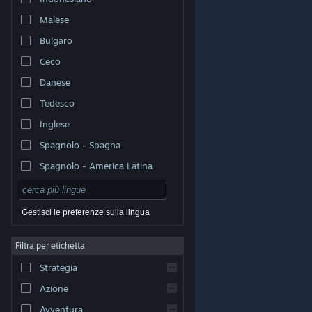
Malese
Bulgaro
Ceco
Danese
Tedesco
Inglese
Spagnolo - Spagna
Spagnolo - America Latina
Gestisci le preferenze sulla lingua
Filtra per etichetta
© Valve Corporation. Tutti i diritti riservati. Tutti i marchi
Strategia
appartengono ai rispettivi proprietari negli Stati Uniti e
in altri Paesi.
Informativa sulla privacy
|
Informazioni
legali
|
Accessibilità
|
Contratto di sottoscrizione a
Azione
Steam
|
Rimborsi
|
Cookie
Avventura