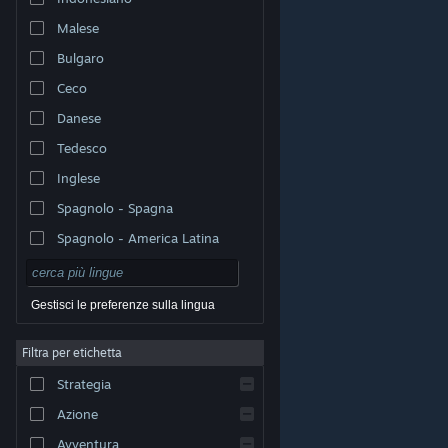
Malese
Bulgaro
Ceco
Danese
Tedesco
Inglese
Spagnolo - Spagna
Spagnolo - America Latina
Gestisci le preferenze sulla lingua
Filtra per etichetta
© Valve Corporation. Tutti i diritti riservati. Tutti i marchi
Strategia
appartengono ai rispettivi proprietari negli Stati Uniti e
in altri Paesi.
Informativa sulla privacy
|
Informazioni
legali
|
Accessibilità
|
Contratto di sottoscrizione a
Azione
Steam
|
Rimborsi
|
Cookie
Avventura