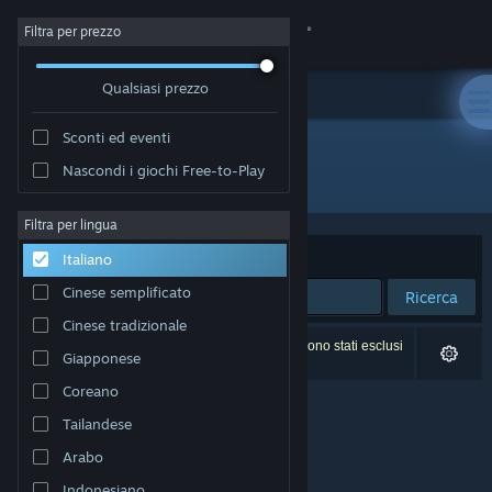
Accedi
Filtra per prezzo
Qualsiasi prezzo
Negozio
Sconti ed eventi
Comunità
Nascondi i giochi Free-to-Play
Editore: Linked Squad
Informazioni
Filtra per lingua
Ordina per
Rilevanza
Italiano
Assistenza
Cinese semplificato
Ricerca
Cinese tradizionale
Cambia la lingua
0 risultati corrispondono alla tua ricerca. 5 titoli sono stati esclusi
Giapponese
in base alle tue preferenze.
Ottieni l'app mobile di Steam
Coreano
Tailandese
Visualizza il sito web per desktop
Arabo
Indonesiano