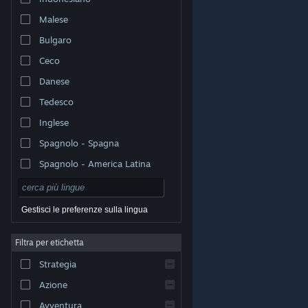
Malese
Bulgaro
Ceco
Danese
Tedesco
Inglese
Spagnolo - Spagna
Spagnolo - America Latina
Gestisci le preferenze sulla lingua
Filtra per etichetta
© Valve Corporation. Tutti i diritti riservati. Tutti i marchi
Strategia
appartengono ai rispettivi proprietari negli Stati Uniti e
in altri Paesi.
Informativa sulla privacy
|
Informazioni
legali
|
Accessibilità
|
Contratto di sottoscrizione a
Azione
Steam
|
Rimborsi
|
Cookie
Avventura