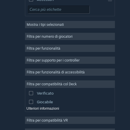
Free-to-Play
GDR
Mostra i tipi selezionati
Multigiocatore di massa
Indie
Filtra per numero di giocatori
Accesso anticipato
Filtra per funzionalità
Passatempo
Filtra per supporto per i controller
Simulazione
Corse
Filtra per funzionalità di accessibilità
Sport
Filtra per compatibilità col Deck
Produzione di video
Verificato
Fotoritocco
Giocabile
Ulteriori informazioni
Filtra per compatibilità VR