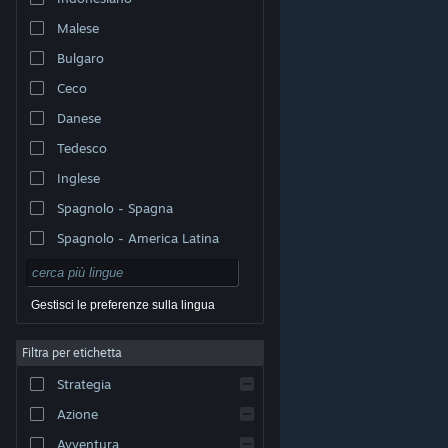
Malese
Bulgaro
Ceco
Danese
Tedesco
Inglese
Spagnolo - Spagna
Spagnolo - America Latina
Gestisci le preferenze sulla lingua
Filtra per etichetta
© Valve Corporation. Tutti i diritti riservati. Tutti i marchi
Strategia
appartengono ai rispettivi proprietari negli Stati Uniti e
in altri Paesi.
Informativa sulla privacy
|
Informazioni
legali
|
Accessibilità
|
Contratto di sottoscrizione a
Azione
Steam
|
Rimborsi
|
Cookie
Avventura