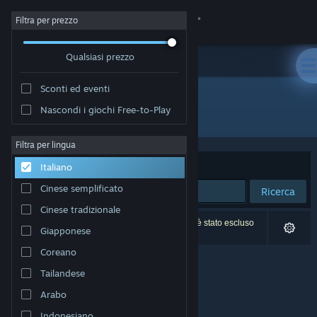
Accedi
Filtra per prezzo
Qualsiasi prezzo
Negozio
Sconti ed eventi
Comunità
Nascondi i giochi Free-to-Play
Editore: Dcap664 Development Studio
Informazioni
Filtra per lingua
Ordina per
Rilevanza
Italiano
Assistenza
Cinese semplificato
Ricerca
Cinese tradizionale
Cambia la lingua
0 risultati corrispondono alla tua ricerca. 1 titolo è stato escluso
Giapponese
in base alle tue preferenze.
Ottieni l'app mobile di Steam
Coreano
Tailandese
Visualizza il sito web per desktop
Arabo
Indonesiano