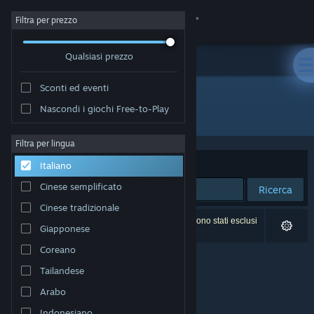
Accedi
Filtra per prezzo
Qualsiasi prezzo
Negozio
Sconti ed eventi
Comunità
Nascondi i giochi Free-to-Play
Editore: Chim Ruoi Games
Informazioni
Filtra per lingua
Ordina per
Rilevanza
Italiano
Assistenza
Cinese semplificato
Ricerca
Cinese tradizionale
Cambia la lingua
0 risultati corrispondono alla tua ricerca. 4 titoli sono stati esclusi
Giapponese
in base alle tue preferenze.
Ottieni l'app mobile di Steam
Coreano
Tailandese
Visualizza il sito web per desktop
Arabo
Indonesiano