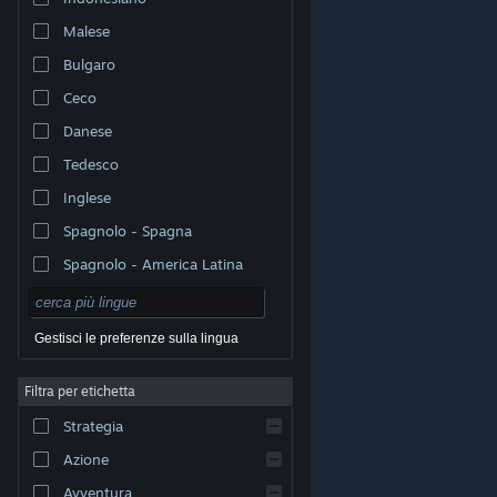
Malese
Bulgaro
Ceco
Danese
Tedesco
Inglese
Spagnolo - Spagna
Spagnolo - America Latina
Gestisci le preferenze sulla lingua
Filtra per etichetta
© Valve Corporation. Tutti i diritti riservati. Tutti i marchi
Strategia
appartengono ai rispettivi proprietari negli Stati Uniti e
in altri Paesi.
Informativa sulla privacy
|
Informazioni
legali
|
Accessibilità
|
Contratto di sottoscrizione a
Azione
Steam
|
Rimborsi
|
Cookie
Avventura