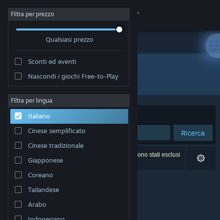
Accedi
Filtra per prezzo
Qualsiasi prezzo
Negozio
Sconti ed eventi
Comunità
Nascondi i giochi Free-to-Play
Editore: Alaska
Informazioni
Filtra per lingua
Ordina per
Rilevanza
Italiano
Assistenza
Cinese semplificato
Ricerca
Cinese tradizionale
Cambia la lingua
0 risultati corrispondono alla tua ricerca. 2 titoli sono stati esclusi
Giapponese
in base alle tue preferenze.
Ottieni l'app mobile di Steam
Coreano
Tailandese
Visualizza il sito web per desktop
Arabo
Indonesiano