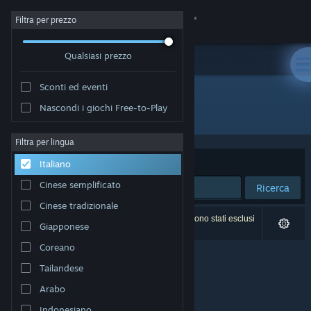
Accedi
Filtra per prezzo
Qualsiasi prezzo
Negozio
Sconti ed eventi
Comunità
Nascondi i giochi Free-to-Play
Editore: 黒子ラボ
Informazioni
Filtra per lingua
Ordina per
Rilevanza
Italiano
Assistenza
Cinese semplificato
Ricerca
Cinese tradizionale
Cambia la lingua
0 risultati corrispondono alla tua ricerca. 6 titoli sono stati esclusi
Giapponese
in base alle tue preferenze.
Ottieni l'app mobile di Steam
Coreano
Tailandese
Visualizza il sito web per desktop
Arabo
Indonesiano