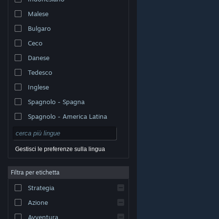
Malese
Bulgaro
Ceco
Danese
Tedesco
Inglese
Spagnolo - Spagna
Spagnolo - America Latina
Gestisci le preferenze sulla lingua
Filtra per etichetta
© Valve Corporation. Tutti i diritti riservati. Tutti i marchi
Strategia
appartengono ai rispettivi proprietari negli Stati Uniti e
in altri Paesi.
Informativa sulla privacy
|
Informazioni
legali
|
Accessibilità
|
Contratto di sottoscrizione a
Azione
Steam
|
Rimborsi
|
Cookie
Avventura