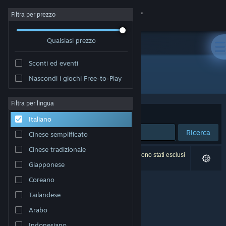
Accedi
Filtra per prezzo
Qualsiasi prezzo
Negozio
Sconti ed eventi
Comunità
Tutti i prodotti
Nascondi i giochi Free-to-Play
Informazioni
Filtra per lingua
Ordina per
Rilevanza
Italiano
Assistenza
Ricerca
Cinese semplificato
Cinese tradizionale
Cambia la lingua
0 risultati corrispondono alla tua ricerca. 2 titoli sono stati esclusi
in base alle tue preferenze.
Giapponese
Ottieni l'app mobile di Steam
Coreano
Tailandese
Visualizza il sito web per desktop
Arabo
Indonesiano